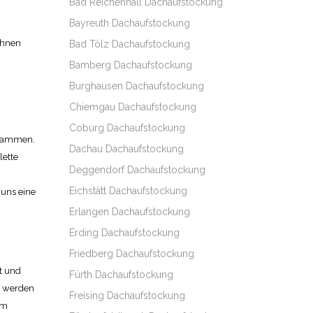
Bad Reichenhall Dachaufstockung
Bayreuth Dachaufstockung
Ihnen
Bad Tölz Dachaufstockung
Bamberg Dachaufstockung
Burghausen Dachaufstockung
Chiemgau Dachaufstockung
Coburg Dachaufstockung
usammen.
Dachau Dachaufstockung
lette
Deggendorf Dachaufstockung
Eichstätt Dachaufstockung
uns eine
Erlangen Dachaufstockung
Erding Dachaufstockung
Friedberg Dachaufstockung
t und
Fürth Dachaufstockung
t werden
Freising Dachaufstockung
im