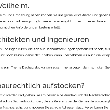
eilheim.
heim und Umgebung haben können Sie uns gerne kontaktieren und geben 
e technische Lösungsmöglichkeiten, aber es gibt immer nur eine, die am
 räumlichen Anforderungen bestens erfüllt.
hitekten und Ingenieuren.
n und Ingenieuren, die sich auf Dachaufstockungen spezialisiert haben, z
und noch keinen Planer dafür haben, dann übernehmen wir auch die komp
 uns zum Thema Dachaufstockungen zusammenarbeiten, dann schicken Sie 
aurechtlich aufstocken?
ockt werden darf, gehen Sie am besten eine Runde durch die Nachbarschaf
iert schon Dachaufstockungen, die als Referenz bei der Gemeinde vorgezeig
er Nachbarschaft und notieren Sie sich die Adressen dazu. Vereinbaren Sie 