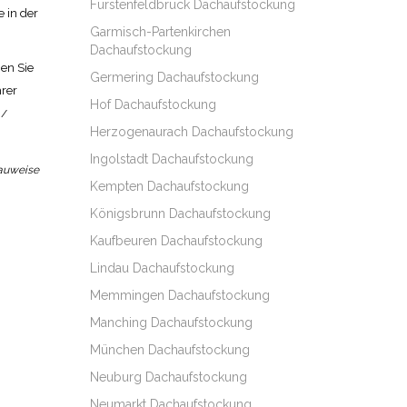
Fürstenfeldbruck Dachaufstockung
 in der
Garmisch-Partenkirchen
Dachaufstockung
en Sie
Germering Dachaufstockung
hrer
Hof Dachaufstockung
 /
Herzogenaurach Dachaufstockung
Ingolstadt Dachaufstockung
Bauweise
Kempten Dachaufstockung
Königsbrunn Dachaufstockung
Kaufbeuren Dachaufstockung
Lindau Dachaufstockung
Memmingen Dachaufstockung
Manching Dachaufstockung
München Dachaufstockung
Neuburg Dachaufstockung
Neumarkt Dachaufstockung