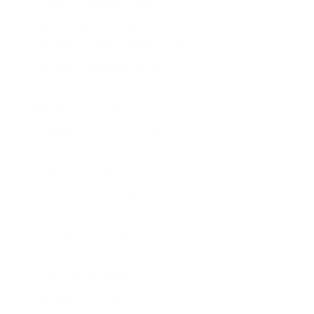
Augsburg Dachaufstockung
Bad Kissingen Dachaufstockung
Bad Reichenhall Dachaufstockung
Bayreuth Dachaufstockung
Bad Tölz Dachaufstockung
Bamberg Dachaufstockung
Burghausen Dachaufstockung
Chiemgau Dachaufstockung
Coburg Dachaufstockung
Dachau Dachaufstockung
Deggendorf Dachaufstockung
Eichstätt Dachaufstockung
Erlangen Dachaufstockung
Erding Dachaufstockung
Friedberg Dachaufstockung