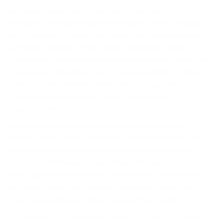
werden darf, gehen Sie am besten eine Runde durch die
Nachbarschaft und betrachten erstmals deren Dächer. Häufig gibt
es im Geviert schon Dachaufstockungen, die als Referenz bei der
Gemeinde vorgezeigt werden können. Fotografieren Sie diese
Dachaufstockungen in Ihrer Nachbarschaft und notieren Sie sich die
Adressen dazu. Vereinbaren Sie im Anschluss einen Termin bei der
Baukommission, Gemeinde, Bauamt, ect. und tragen Sie dort Ihr
Vorhaben mit den Referenzen, die Sie in der Nachbarschaft
fotografiert haben, vor.
Sollten Sie keine Dachaufstockungen in Ihrer Nachbarschaft
gefunden haben, die Sie als Referenzen verwenden möchten, dann
können Sie sich in der Behörde mit Ihrem Vorhaben nach dem
entsprechenden Bebauungsplan richten. Sollte kein
Bebauungsplan für den Ort Ihrer Dachaufstockung vorhanden sein,
dann greift
Paragraph § 34
Zulässigkeit von Vorhaben innerhalb der im
Zusammenhang bebauten Ortsteile / Baugesetzbuch (BauGB):
(1) Innerhalb der im Zusammenhang bebauten Ortsteile ist ein Vorhaben