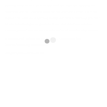
zulässig, wenn es sich nach Art und Maß der baulichen Nutzung, der
Bauweise und der Grundstücksfläche, die überbaut werden soll, in die
Eigenart der näheren Umgebung einfügt und die Erschließung gesichert
ist. Die Anforderungen an gesunde Wohn- und Arbeitsverhältnisse
müssen gewahrt bleiben; das Ortsbild darf nicht beeinträchtigt werden.
In diesem Fall sollten Sie mit unseren Architekten Ihre
Dachaufstockung besprechen.
info@holzbau-nischwitz.de
SERVICE
Aschaffenburg Dachaufstockung
Amberg Dachaufstockung
Ansbach Dachaufstockung
Aichach Dachaufstockung