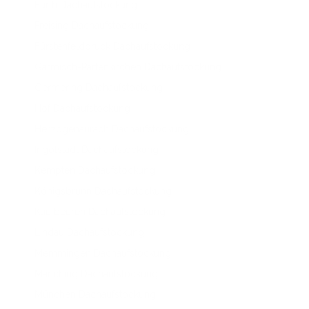
Fürth Dachaufstockung
Freising Dachaufstockung
Fürstenfeldbruck Dachaufstockung
Garmisch-Partenkirchen Dachaufstockung
Germering Dachaufstockung
Hof Dachaufstockung
Herzogenaurach Dachaufstockung
Ingolstadt Dachaufstockung
Kempten Dachaufstockung
Königsbrunn Dachaufstockung
Kaufbeuren Dachaufstockung
Lindau Dachaufstockung
Memmingen Dachaufstockung
Manching Dachaufstockung
München Dachaufstockung